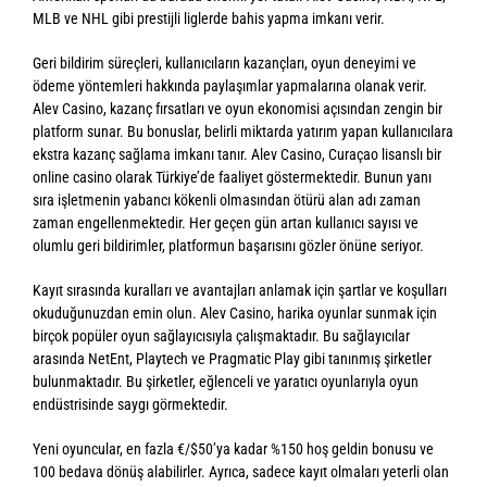
MLB ve NHL gibi prestijli liglerde bahis yapma imkanı verir.
Geri bildirim süreçleri, kullanıcıların kazançları, oyun deneyimi ve
ödeme yöntemleri hakkında paylaşımlar yapmalarına olanak verir.
Alev Casino, kazanç fırsatları ve oyun ekonomisi açısından zengin bir
platform sunar. Bu bonuslar, belirli miktarda yatırım yapan kullanıcılara
ekstra kazanç sağlama imkanı tanır. Alev Casino, Curaçao lisanslı bir
online casino olarak Türkiye’de faaliyet göstermektedir. Bunun yanı
sıra işletmenin yabancı kökenli olmasından ötürü alan adı zaman
zaman engellenmektedir. Her geçen gün artan kullanıcı sayısı ve
olumlu geri bildirimler, platformun başarısını gözler önüne seriyor.
Kayıt sırasında kuralları ve avantajları anlamak için şartlar ve koşulları
okuduğunuzdan emin olun. Alev Casino, harika oyunlar sunmak için
birçok popüler oyun sağlayıcısıyla çalışmaktadır. Bu sağlayıcılar
arasında NetEnt, Playtech ve Pragmatic Play gibi tanınmış şirketler
bulunmaktadır. Bu şirketler, eğlenceli ve yaratıcı oyunlarıyla oyun
endüstrisinde saygı görmektedir.
Yeni oyuncular, en fazla €/$50’ya kadar %150 hoş geldin bonusu ve
100 bedava dönüş alabilirler. Ayrıca, sadece kayıt olmaları yeterli olan