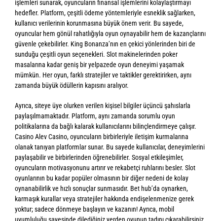
işlemleri sunarak, oyuncuların finansal işlemlerini kolaylaştırmayı
hedefler. Platform, çeşitli ödeme yöntemleriyle esneklik sağlarken,
kullanıcı verilerinin korunmasına büyük önem verir. Bu sayede,
oyuncular hem gönül rahatlığıyla oyun oynayabilir hem de kazançlarını
güvenle çekebilirler. King Bonanza’nın en çekici yönlerinden biri de
sunduğu çeşitli oyun seçenekleri. Slot makinelerinden poker
masalarına kadar geniş bir yelpazede oyun deneyimi yaşamak
mümkün. Her oyun, farklı stratejiler ve taktikler gerektirirken, aynı
zamanda büyük ödüllerin kapısını aralıyor.
Ayrıca, siteye üye olurken verilen kişisel bilgiler üçüncü şahıslarla
paylaşılmamaktadır. Platform, aynı zamanda sorumlu oyun
politikalarına da bağlı kalarak kullanıcılarını bilinçlendirmeye çalışır.
Casino Alev Casino, oyuncuların birbirleriyle iletişim kurmalarına
olanak tanıyan platformlar sunar. Bu sayede kullanıcılar, deneyimlerini
paylaşabilir ve birbirlerinden öğrenebilirler. Sosyal etkileşimler,
oyuncuların motivasyonunu artırır ve rekabetçi ruhlarını besler. Slot
oyunlarının bu kadar popüler olmasının bir diğer nedeni de kolay
oynanabilirlik ve hızlı sonuçlar sunmasıdır. Bet hub’da oynarken,
karmaşık kurallar veya stratejiler hakkında endişelenmenize gerek
yoktur; sadece dönmeye başlayın ve kazanın! Ayrıca, mobil
uyumluluğu sayesinde dilediğiniz yerden oyunun tadını çıkarabilirsiniz.