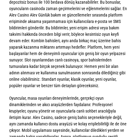
depozitsiz bonus ile 100 bedava dönüş kazanabilirler. Bu bonuslar,
oyuncuların casinoda zaman geçirmelerini ve eğlenmelerini sağlar. En
Alev Casino Alev Günlük bakım ve güncellemeler sırasında platform
erişiminde aksama yaşanmaması için kullanıcılara e-posta ve SMS
bildirimleri gönderilir. Bu bildirimler, yeni erişim adresi veya bakım
takvimi hakkında önceden bilgi verir; böylece kesintisiz oyun keyfi
devam eder. Kombin bahisleri, aynı anda birkaç maç üzerine bahis
yaparak kazanma miktarını artırmayı hedefler. Platform, hem yeni
başlayanlar hem de deneyimli oyuncular için geniş bir oyun yelpazesi
sunuyor. Slot oyunlarından canlı casinoya, spor bahislerinden
turnuvalara kadar birçok seçenek bulunuyor. Hemen yeni bir alan
adının alınması ve kullanıma sunulmasının sonrasında dilediğiniz gibi
online olabilirsiniz. Standart oyunlar, klasik oyunlar, yeni oyunlar,
popüler oyunlar ve benzer tüm detayları göreceksiniz.
Oyuncular, masa oyunları deneyimlerinde, gerçekçi oyun
dinamiklerinden ve akıcı arayüzlerden faydalanır. Profesyonel
krupiyeler, oyunu yönetir ve oyuncularla canlı sohbet aracılığıyla
iletişim kurar. Alev Casino, sadece geniş bahis seçenekleriyle değil,
aynı zamanda kullanıcı dostu arayüzü ve kolay erişilebilirliği ile de öne
çıkıyor. Mobil uygulaması sayesinde, kullanıcılar diledikleri yerden ve
zamanda bahis yapabiliyorlar. Ayrıca, platformun sunduğu çeşitli