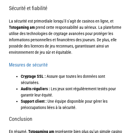
Sécurité et fiabilité
La sécurité est primordiale lorsqu’il s’agit de casinos en ligne, et
Totogaming am
prend cette responsabilité au sérieux. La plateforme
utilise des technologies de cryptage avancées pour protéger les
informations personnelles et financières des joueurs. De plus, elle
possède des licences de jeu reconnues, garantissant ainsi un
environnement de jeu sûr et équitable.
Mesures de sécurité
Cryptage SSL :
Assure que toutes les données sont
sécurisées.
Audits réguliers :
Les jeux sont régulièrement testés pour
garantir leur équité.
Support client :
Une équipe disponible pour gérer les
préoccupations liées à la sécurité.
Conclusion
En résumé,
Totogaming am
représente bien plus qu’un simple casino