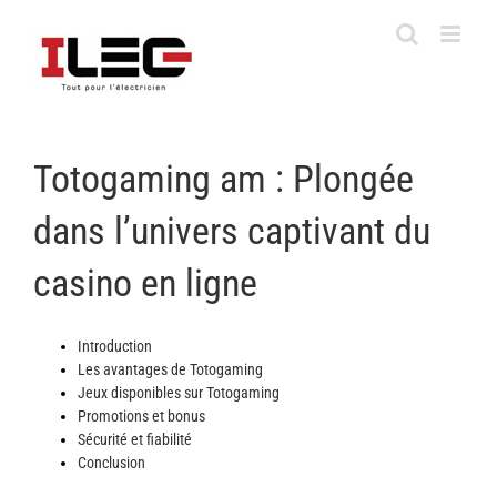
Passer
au
contenu
Totogaming am : Plongée
dans l’univers captivant du
casino en ligne
Introduction
Les avantages de Totogaming
Jeux disponibles sur Totogaming
Promotions et bonus
Sécurité et fiabilité
Conclusion