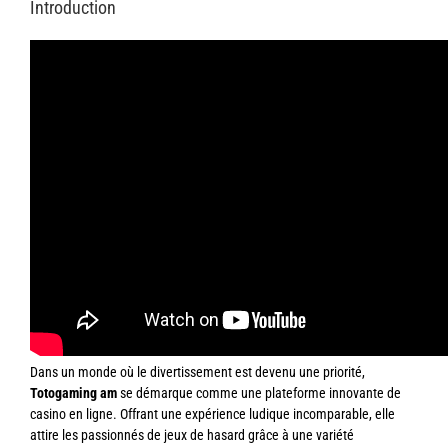
Introduction
Dans un monde où le divertissement est devenu une priorité,
Totogaming am
se démarque comme une plateforme innovante de
casino en ligne. Offrant une expérience ludique incomparable, elle
attire les passionnés de jeux de hasard grâce à une variété