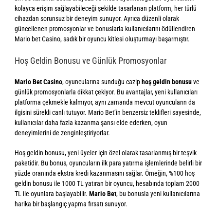
kolayca erişim sağlayabileceği şekilde tasarlanan platform, her türlü
cihazdan sorunsuz bir deneyim sunuyor. Ayrıca düzenli olarak
güncellenen promosyonlar ve bonuslarla kullanıcılarını ödüllendiren
Mario bet Casino, sadık bir oyuncu kitlesi oluşturmayı başarmıştır.
Hoş Geldin Bonusu ve Günlük Promosyonlar
Mario Bet Casino
, oyuncularına sunduğu cazip
hoş geldin bonusu
ve
günlük promosyonlarla dikkat çekiyor. Bu avantajlar, yeni kullanıcıları
platforma çekmekle kalmıyor, aynı zamanda mevcut oyuncuların da
ilgisini sürekli canlı tutuyor. Mario Bet’in benzersiz teklifleri sayesinde,
kullanıcılar daha fazla kazanma şansı elde ederken, oyun
deneyimlerini de zenginleştiriyorlar.
Hoş geldin bonusu, yeni üyeler için özel olarak tasarlanmış bir teşvik
paketidir. Bu bonus, oyuncuların ilk para yatırma işlemlerinde belirli bir
yüzde oranında ekstra kredi kazanmasını sağlar. Örneğin, %100 hoş
geldin bonusu ile 1000 TL yatıran bir oyuncu, hesabında toplam 2000
TL ile oyunlara başlayabilir.
Mario Bet
, bu bonusla yeni kullanıcılarına
harika bir başlangıç yapma fırsatı sunuyor.