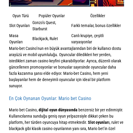
Oyun Türü
Popüler Oyunlar
Özellikler
Gonzo’s Quest,
Slot Oyunları
Farklı temalar, bonus özellikler
Starburst
Masa
Canlı krupiye, çeşitli
Blackjack, Rulet
Oyunları
varyasyonlar
Mario-bet Casino’nun en büyük avantajlarından biri de kullanıcı dostu
arayüzü ve mobil uyumluluğu. Oyuncular diledikleri her yerden,
istedikleri zaman casino keyfini çıkarabiliyorlar. Ayrıca, düzenli olarak
güncellenen promosyonlar ve bonuslar sayesinde oyuncular daha
fazla kazanma şansı elde ediyor. Mario-bet Casino, hem yeni
başlayanlar hem de deneyimli oyuncular için ideal bir platform
sunuyor.
En Çok Oynanan Oyunlar: Mario bet Casino
Mario bet Casino,
dijital oyun dünyasında
benzersiz bir yer edinmiştir.
Kullanıcılarına sunduğu geniş oyun yelpazesiyle dikkat çeken bu
platform, her türden oyuncuya hitap etmektedir.
Slot oyunları
, rulet ve
blackjack gibi klasik casino oyunlarının yanı sıra, Mario bet’in özel