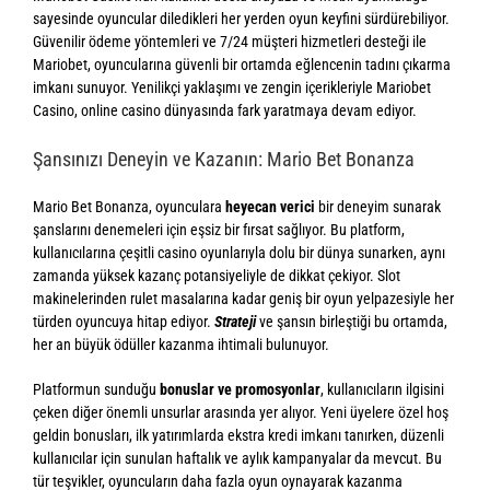
sayesinde oyuncular diledikleri her yerden oyun keyfini sürdürebiliyor.
Güvenilir ödeme yöntemleri ve 7/24 müşteri hizmetleri desteği ile
Mariobet, oyuncularına güvenli bir ortamda eğlencenin tadını çıkarma
imkanı sunuyor. Yenilikçi yaklaşımı ve zengin içerikleriyle Mariobet
Casino, online casino dünyasında fark yaratmaya devam ediyor.
Şansınızı Deneyin ve Kazanın: Mario Bet Bonanza
Mario Bet Bonanza, oyunculara
heyecan verici
bir deneyim sunarak
şanslarını denemeleri için eşsiz bir fırsat sağlıyor. Bu platform,
kullanıcılarına çeşitli casino oyunlarıyla dolu bir dünya sunarken, aynı
zamanda yüksek kazanç potansiyeliyle de dikkat çekiyor. Slot
makinelerinden rulet masalarına kadar geniş bir oyun yelpazesiyle her
türden oyuncuya hitap ediyor.
Strateji
ve şansın birleştiği bu ortamda,
her an büyük ödüller kazanma ihtimali bulunuyor.
Platformun sunduğu
bonuslar ve promosyonlar
, kullanıcıların ilgisini
çeken diğer önemli unsurlar arasında yer alıyor. Yeni üyelere özel hoş
geldin bonusları, ilk yatırımlarda ekstra kredi imkanı tanırken, düzenli
kullanıcılar için sunulan haftalık ve aylık kampanyalar da mevcut. Bu
tür teşvikler, oyuncuların daha fazla oyun oynayarak kazanma