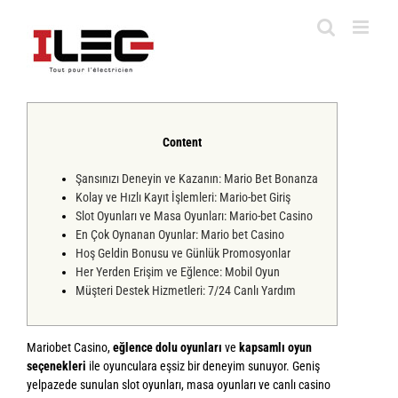
Passer
au
contenu
Content
Şansınızı Deneyin ve Kazanın: Mario Bet Bonanza
Kolay ve Hızlı Kayıt İşlemleri: Mario-bet Giriş
Slot Oyunları ve Masa Oyunları: Mario-bet Casino
En Çok Oynanan Oyunlar: Mario bet Casino
Hoş Geldin Bonusu ve Günlük Promosyonlar
Her Yerden Erişim ve Eğlence: Mobil Oyun
Müşteri Destek Hizmetleri: 7/24 Canlı Yardım
Mariobet Casino,
eğlence dolu oyunları
ve
kapsamlı oyun
seçenekleri
ile oyunculara eşsiz bir deneyim sunuyor. Geniş
yelpazede sunulan slot oyunları, masa oyunları ve canlı casino