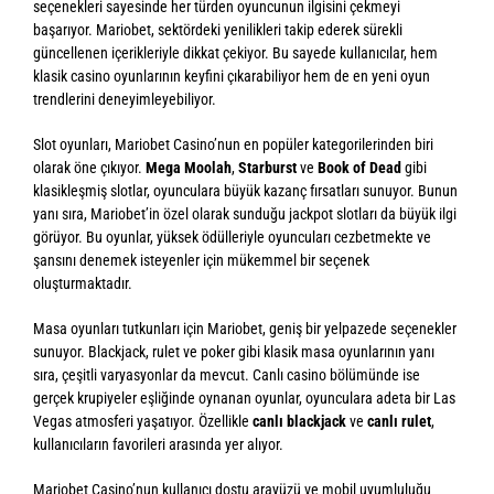
seçenekleri sayesinde her türden oyuncunun ilgisini çekmeyi
başarıyor. Mariobet, sektördeki yenilikleri takip ederek sürekli
güncellenen içerikleriyle dikkat çekiyor. Bu sayede kullanıcılar, hem
klasik casino oyunlarının keyfini çıkarabiliyor hem de en yeni oyun
trendlerini deneyimleyebiliyor.
Slot oyunları, Mariobet Casino’nun en popüler kategorilerinden biri
olarak öne çıkıyor.
Mega Moolah
,
Starburst
ve
Book of Dead
gibi
klasikleşmiş slotlar, oyunculara büyük kazanç fırsatları sunuyor. Bunun
yanı sıra, Mariobet’in özel olarak sunduğu jackpot slotları da büyük ilgi
görüyor. Bu oyunlar, yüksek ödülleriyle oyuncuları cezbetmekte ve
şansını denemek isteyenler için mükemmel bir seçenek
oluşturmaktadır.
Masa oyunları tutkunları için Mariobet, geniş bir yelpazede seçenekler
sunuyor. Blackjack, rulet ve poker gibi klasik masa oyunlarının yanı
sıra, çeşitli varyasyonlar da mevcut. Canlı casino bölümünde ise
gerçek krupiyeler eşliğinde oynanan oyunlar, oyunculara adeta bir Las
Vegas atmosferi yaşatıyor. Özellikle
canlı blackjack
ve
canlı rulet
,
kullanıcıların favorileri arasında yer alıyor.
Mariobet Casino’nun kullanıcı dostu arayüzü ve mobil uyumluluğu