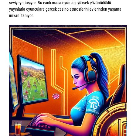
seviyeye taşıyor. Bu canlı masa oyunları, yüksek çözünürlüklü
yayınlarla oyunculara gerçek casino atmosferini evlerinden yaşama
imkanı tanıyor.