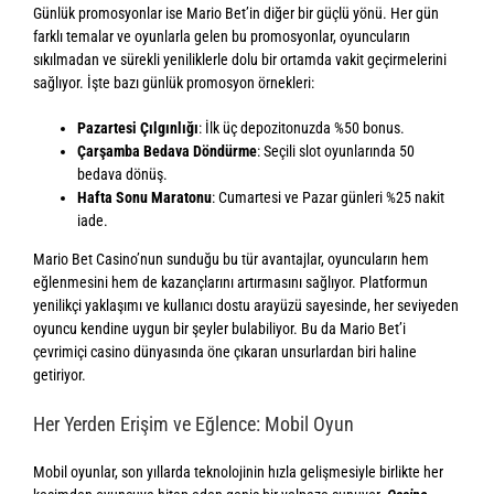
Günlük promosyonlar ise Mario Bet’in diğer bir güçlü yönü. Her gün
farklı temalar ve oyunlarla gelen bu promosyonlar, oyuncuların
sıkılmadan ve sürekli yeniliklerle dolu bir ortamda vakit geçirmelerini
sağlıyor. İşte bazı günlük promosyon örnekleri:
Pazartesi Çılgınlığı
: İlk üç depozitonuzda %50 bonus.
Çarşamba Bedava Döndürme
: Seçili slot oyunlarında 50
bedava dönüş.
Hafta Sonu Maratonu
: Cumartesi ve Pazar günleri %25 nakit
iade.
Mario Bet Casino’nun sunduğu bu tür avantajlar, oyuncuların hem
eğlenmesini hem de kazançlarını artırmasını sağlıyor. Platformun
yenilikçi yaklaşımı ve kullanıcı dostu arayüzü sayesinde, her seviyeden
oyuncu kendine uygun bir şeyler bulabiliyor. Bu da Mario Bet’i
çevrimiçi casino dünyasında öne çıkaran unsurlardan biri haline
getiriyor.
Her Yerden Erişim ve Eğlence: Mobil Oyun
Mobil oyunlar, son yıllarda teknolojinin hızla gelişmesiyle birlikte her