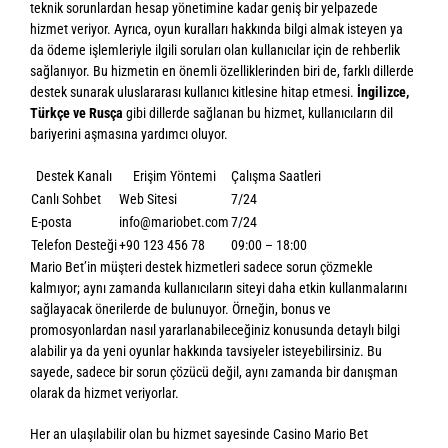
teknik sorunlardan hesap yönetimine kadar geniş bir yelpazede
hizmet veriyor. Ayrıca, oyun kuralları hakkında bilgi almak isteyen ya
da ödeme işlemleriyle ilgili soruları olan kullanıcılar için de rehberlik
sağlanıyor. Bu hizmetin en önemli özelliklerinden biri de, farklı dillerde
destek sunarak uluslararası kullanıcı kitlesine hitap etmesi.
İngilizce,
Türkçe ve Rusça
gibi dillerde sağlanan bu hizmet, kullanıcıların dil
bariyerini aşmasına yardımcı oluyor.
Destek Kanalı
Erişim Yöntemi
Çalışma Saatleri
Canlı Sohbet
Web Sitesi
7/24
E-posta
info@mariobet.com
7/24
Telefon Desteği
+90 123 456 78
09:00 – 18:00
Mario Bet’in müşteri destek hizmetleri sadece sorun çözmekle
kalmıyor; aynı zamanda kullanıcıların siteyi daha etkin kullanmalarını
sağlayacak önerilerde de bulunuyor. Örneğin, bonus ve
promosyonlardan nasıl yararlanabileceğiniz konusunda detaylı bilgi
alabilir ya da yeni oyunlar hakkında tavsiyeler isteyebilirsiniz. Bu
sayede, sadece bir sorun çözücü değil, aynı zamanda bir danışman
olarak da hizmet veriyorlar.
Her an ulaşılabilir olan bu hizmet sayesinde Casino Mario Bet