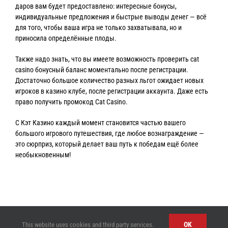
даров вам будет предоставлено: интересные бонусы,
индивидуальные предложения и быстрые выводы денег — всё
для того, чтобы ваша игра не только захватывала, но и
приносила определённые плоды.
Также надо знать, что вы имеете возможность проверить cat
casino бонусный баланс моментально после регистрации.
Достаточно большое количество разных льгот ожидает новых
игроков в казино клубе, после регистрации аккаунта. Даже есть
право получить промокод Cat Casino.
С Кэт Казино каждый момент становится частью вашего
большого игрового путешествия, где любое вознаграждение —
это сюрприз, который делает ваш путь к победам ещё более
необыкновенным!
OK
This website uses cookies and third party services.