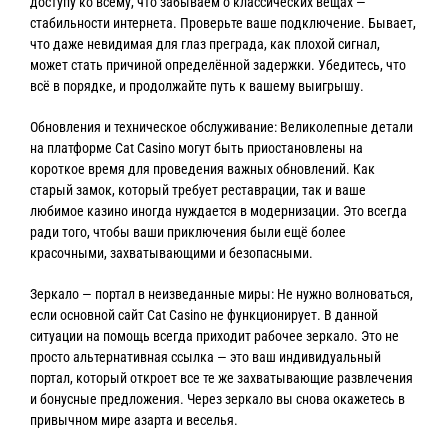
доступу ко всему, что забываем о классических вещах —
стабильности интернета. Проверьте ваше подключение. Бывает,
что даже невидимая для глаз преграда, как плохой сигнал,
может стать причиной определённой задержки. Убедитесь, что
всё в порядке, и продолжайте путь к вашему выигрышу.
Обновления и техническое обслуживание: Великолепные детали
на платформе Cat Casino могут быть приостановлены на
короткое время для проведения важных обновлений. Как
старый замок, который требует реставрации, так и ваше
любимое казино иногда нуждается в модернизации. Это всегда
ради того, чтобы ваши приключения были ещё более
красочными, захватывающими и безопасными.
Зеркало — портал в неизведанные миры: Не нужно волноваться,
если основной сайт Cat Casino не функционирует. В данной
ситуации на помощь всегда приходит рабочее зеркало. Это не
просто альтернативная ссылка — это ваш индивидуальный
портал, который откроет все те же захватывающие развлечения
и бонусные предложения. Через зеркало вы снова окажетесь в
привычном мире азарта и веселья.