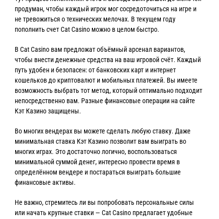
продуман, чтобы каждый игрок мог сосредоточиться на игре и
не тревожиться о технических мелочах. В текущем году
пополнить счет Cat Casino можно в целом быстро.
В Cat Casino вам предложат объёмный арсенал вариантов,
чтобы внести денежные средства на ваш игровой счёт. Каждый
путь удобен и безопасен: от банковских карт и интернет
кошельков до криптовалют и мобильных платежей. Вы имеете
возможность выбрать тот метод, который оптимально подходит
непосредственно вам. Разные финансовые операции на сайте
Кэт Казино защищены.
Во многих вендерах вы можете сделать любую ставку. Даже
минимальная ставка Кэт Казино позволит вам выиграть во
многих играх. Это достаточно логично, воспользоваться
минимальной суммой денег, интересно провести время в
определённом вендере и постараться выиграть большие
финансовые активы.
Не важно, стремитесь ли вы попробовать персональные силы
или начать крупные ставки — Cat Casino предлагает удобные