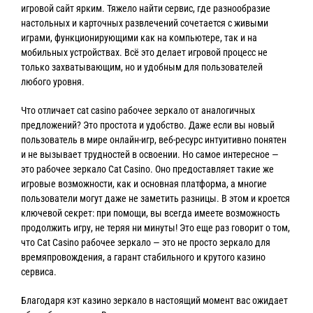
игровой сайт ярким. Тяжело найти сервис, где разнообразие
настольных и карточных развлечений сочетается с живыми
играми, функционирующими как на компьютере, так и на
мобильных устройствах. Всё это делает игровой процесс не
только захватывающим, но и удобным для пользователей
любого уровня.
Что отличает cat casino рабочее зеркало от аналогичных
предложений? Это простота и удобство. Даже если вы новый
пользователь в мире онлайн-игр, веб-ресурс интуитивно понятен
и не вызывает трудностей в освоении. Но самое интересное —
это рабочее зеркало Cat Casino. Оно предоставляет такие же
игровые возможности, как и основная платформа, а многие
пользователи могут даже не заметить разницы. В этом и кроется
ключевой секрет: при помощи, вы всегда имеете возможность
продолжить игру, не теряя ни минуты! Это еще раз говорит о том,
что Cat Casino рабочее зеркало — это не просто зеркало для
времяпровождения, а гарант стабильного и крутого казино
сервиса.
Благодаря кэт казино зеркало в настоящий момент вас ожидает