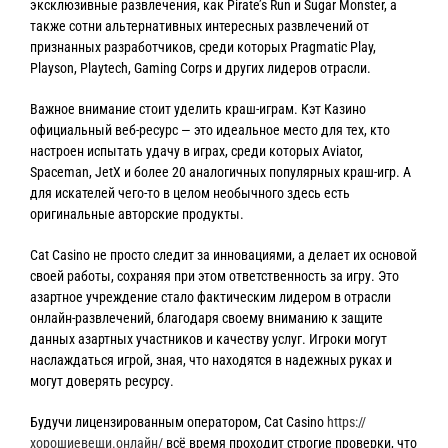
эксклюзивные развлечения, как Pirate’s Run и Sugar Monster, а
также сотни альтернативных интересных развлечений от
признанных разработчиков, среди которых Pragmatic Play,
Playson, Playtech, Gaming Corps и других лидеров отрасли.
Важное внимание стоит уделить краш-играм. Кэт Казино
официальный веб-ресурс — это идеальное место для тех, кто
настроен испытать удачу в играх, среди которых Aviator,
Spaceman, JetX и более 20 аналогичных популярных краш-игр. А
для искателей чего-то в целом необычного здесь есть
оригинальные авторские продукты.
Cat Casino не просто следит за инновациями, а делает их основой
своей работы, сохраняя при этом ответственность за игру. Это
азартное учреждение стало фактическим лидером в отрасли
онлайн-развлечений, благодаря своему вниманию к защите
данных азартных участников и качеству услуг. Игроки могут
наслаждаться игрой, зная, что находятся в надежных руках и
могут доверять ресурсу.
Будучи лицензированным оператором, Cat Casino
https://
хорошиевещи.онлайн/
всё время проходит строгие проверки, что