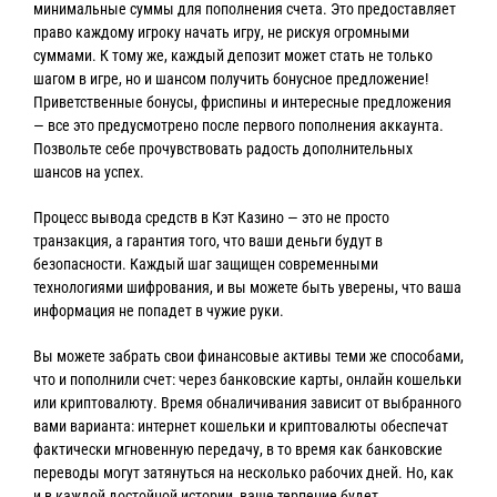
минимальные суммы для пополнения счета. Это предоставляет
право каждому игроку начать игру, не рискуя огромными
суммами. К тому же, каждый депозит может стать не только
шагом в игре, но и шансом получить бонусное предложение!
Приветственные бонусы, фриспины и интересные предложения
— все это предусмотрено после первого пополнения аккаунта.
Позвольте себе прочувствовать радость дополнительных
шансов на успех.
Процесс вывода средств в Кэт Казино — это не просто
транзакция, а гарантия того, что ваши деньги будут в
безопасности. Каждый шаг защищен современными
технологиями шифрования, и вы можете быть уверены, что ваша
информация не попадет в чужие руки.
Вы можете забрать свои финансовые активы теми же способами,
что и пополнили счет: через банковские карты, онлайн кошельки
или криптовалюту. Время обналичивания зависит от выбранного
вами варианта: интернет кошельки и криптовалюты обеспечат
фактически мгновенную передачу, в то время как банковские
переводы могут затянуться на несколько рабочих дней. Но, как
и в каждой достойной истории, ваше терпение будет