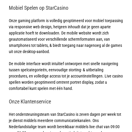
Mobiel Spelen op StarCasino
Onze gaming platform is volledig geoptimeerd voor mobiel toepassing
via responsive web design, hetgeen inhoudt dat je geen aparte
applicatie hoeft te downloaden. De mobile website wordt zich
geautomatiseerd voor verschillende schermformaten aan, van
smartphones tot tablets, & biedt toegang naar nagenoeg al de games
uit onze desktop-aanbod.
De mobile interface wordt intuïtief ontworpen met snelle navigering
tussen spelcategorieën, eenvoudige storting- & uitbetaling
procedures, en volledige access tot je accountinstellingen. Live casino
spellen worden geoptimeerd omtrent portret display, zodat u
comfortabel kunt spelen met één hand.
Onze Klantenservice
Het ondersteuningsteam van StarCasino is zeven dagen per week tot
je dienst middels meerdere communicatiekanalen. Ons
Nederlandstalige team wordt bereikbaar middels live chat van 09:00