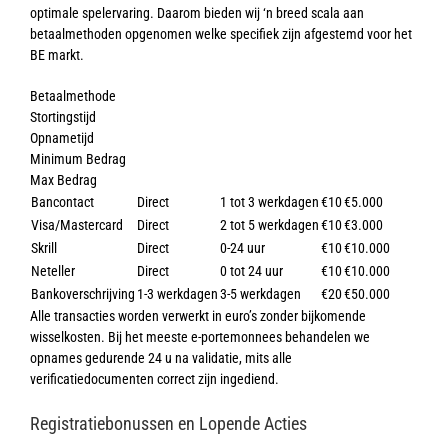
optimale spelervaring. Daarom bieden wij ‘n breed scala aan
betaalmethoden opgenomen welke specifiek zijn afgestemd voor het
BE markt.
Betaalmethode
Stortingstijd
Opnametijd
Minimum Bedrag
Max Bedrag
Bancontact
Direct
1 tot 3 werkdagen
€10
€5.000
Visa/Mastercard
Direct
2 tot 5 werkdagen
€10
€3.000
Skrill
Direct
0-24 uur
€10
€10.000
Neteller
Direct
0 tot 24 uur
€10
€10.000
Bankoverschrijving
1-3 werkdagen
3-5 werkdagen
€20
€50.000
Alle transacties worden verwerkt in euro’s zonder bijkomende
wisselkosten. Bij het meeste e-portemonnees behandelen we
opnames gedurende 24 u na validatie, mits alle
verificatiedocumenten correct zijn ingediend.
Registratiebonussen en Lopende Acties