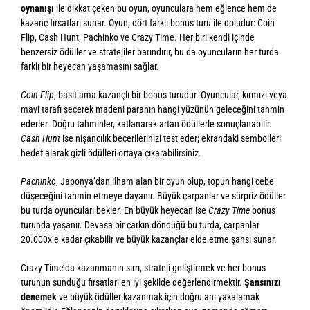
oynanışı
ile dikkat çeken bu oyun, oyunculara hem eğlence hem de
kazanç fırsatları sunar. Oyun, dört farklı bonus turu ile doludur: Coin
Flip, Cash Hunt, Pachinko ve Crazy Time. Her biri kendi içinde
benzersiz ödüller ve stratejiler barındırır, bu da oyuncuların her turda
farklı bir heyecan yaşamasını sağlar.
Coin Flip
, basit ama kazançlı bir bonus turudur. Oyuncular, kırmızı veya
mavi tarafı seçerek madeni paranın hangi yüzünün geleceğini tahmin
ederler. Doğru tahminler, katlanarak artan ödüllerle sonuçlanabilir.
Cash Hunt
ise nişancılık becerilerinizi test eder; ekrandaki sembolleri
hedef alarak gizli ödülleri ortaya çıkarabilirsiniz.
Pachinko
, Japonya’dan ilham alan bir oyun olup, topun hangi cebe
düşeceğini tahmin etmeye dayanır. Büyük çarpanlar ve sürpriz ödüller
bu turda oyuncuları bekler. En büyük heyecan ise
Crazy Time
bonus
turunda yaşanır. Devasa bir çarkın döndüğü bu turda, çarpanlar
20.000x’e kadar çıkabilir ve büyük kazançlar elde etme şansı sunar.
Crazy Time’da kazanmanın sırrı, strateji geliştirmek ve her bonus
turunun sunduğu fırsatları en iyi şekilde değerlendirmektir.
Şansınızı
denemek
ve büyük ödüller kazanmak için doğru anı yakalamak