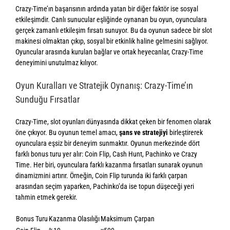
Crazy-Time’ın başarısının ardında yatan bir diğer faktör ise sosyal
etkileşimdir. Canlı sunucular eşliğinde oynanan bu oyun, oyunculara
gerçek zamanlı etkileşim fırsatı sunuyor. Bu da oyunun sadece bir slot
makinesi olmaktan çıkıp, sosyal bir etkinlik haline gelmesini sağlıyor.
Oyuncular arasında kurulan bağlar ve ortak heyecanlar, Crazy-Time
deneyimini unutulmaz kılıyor.
Oyun Kuralları ve Stratejik Oynanış: Crazy-Time’ın
Sunduğu Fırsatlar
Crazy-Time, slot oyunları dünyasında dikkat çeken bir fenomen olarak
öne çıkıyor. Bu oyunun temel amacı,
şans ve stratejiyi
birleştirerek
oyunculara eşsiz bir deneyim sunmaktır. Oyunun merkezinde dört
farklı bonus turu yer alır: Coin Flip, Cash Hunt, Pachinko ve Crazy
Time. Her biri, oyunculara farklı kazanma fırsatları sunarak oyunun
dinamizmini artırır. Örneğin, Coin Flip turunda iki farklı çarpan
arasından seçim yaparken, Pachinko’da ise topun düşeceği yeri
tahmin etmek gerekir.
Bonus Turu
Kazanma Olasılığı
Maksimum Çarpan