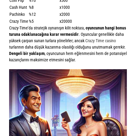
Coin Flip
%10
x500
Cash Hunt
%8
x1000
Pachinko
%12
x2000
Crazy Time
%5
x20000
Crazy-Time’da stratejik oynanışın kilit noktası,
oyuncunun hangi bonus
turuna odaklanacağına karar vermesidir
. Oyuncular genellikle daha
yüksek çarpan sunan turlara yönelirler; ancak
Crazy Time casino
turlarının daha düşük kazanma olasılığı olduğunu unutmamak gerekir.
Dengeli bir yaklaşım
, oyuncunun hem eğlenmesini hem de potansiyel
kazançlarını maksimize etmesini sağlar.