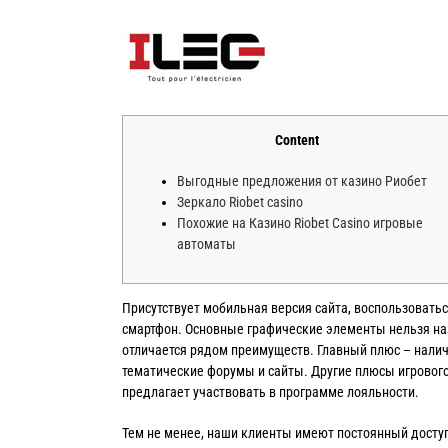
Passer
au
contenu
Content
Выгодные предложения от казино Риобет
Зеркало Riobet casino
Похожие на Казино Riobet Casino игровые
автоматы
Присутствует мобильная версия сайта, воспользоватьс
смартфон. Основные графические элементы нельзя на
отличается рядом преимуществ. Главный плюс – налич
тематические форумы и сайты. Другие плюсы игрового 
предлагает участвовать в программе лояльности.
Тем не менее, наши клиенты имеют постоянный досту