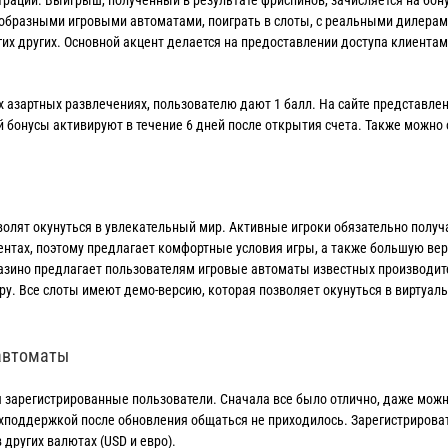
трации. Выигрыш, полученный в результате фриспинов, зачисляется на бон
ообразными игровыми автоматами, поиграть в слоты, с реальными дилерами
ногих других. Основной акцент делается на предоставлении доступа клиент
их азартных развлечениях, пользователю дают 1 балл. На сайте представле
 бонусы активируют в течение 6 дней после открытия счета. Также можно 
волят окунуться в увлекательный мир. Активные игроки обязательно получ
клиентах, поэтому предлагает комфортные условия игры, а также большую в
зино предлагает пользователям игровые автоматы известных производит
нру. Все слоты имеют демо-версию, которая позволяет окунуться в виртуа
 автоматы
я зарегистрированные пользователи. Сначала все было отлично, даже мож
ехподдержкой после обновления общаться не приходилось. Зарегистрироват
других валютах (USD и евро).