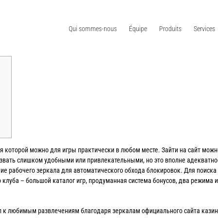
Qui sommes-nous
Équipe
Produits
Services
я которой можно для игры практически в любом месте. Зайти на сайт можн
звать слишком удобными или привлекательными, но это вполне адекватно
ие рабочего зеркала для автоматического обхода блокировок. Для поиска
клуба – большой каталог игр, продуманная система бонусов, два режима и
п к любимым развлечениям благодаря зеркалам официального сайта казин