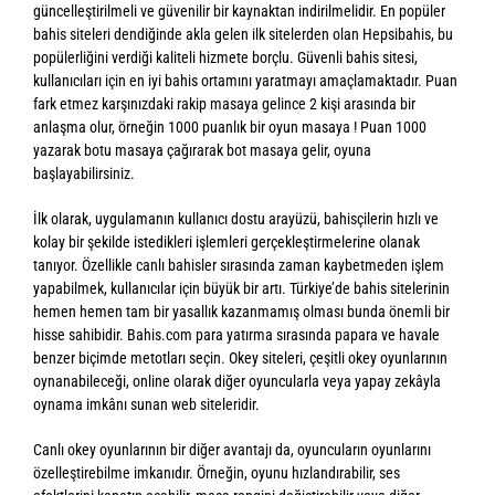
güncelleştirilmeli ve güvenilir bir kaynaktan indirilmelidir. En popüler
bahis siteleri dendiğinde akla gelen ilk sitelerden olan Hepsibahis, bu
popülerliğini verdiği kaliteli hizmete borçlu. Güvenli bahis sitesi,
kullanıcıları için en iyi bahis ortamını yaratmayı amaçlamaktadır. Puan
fark etmez karşınızdaki rakip masaya gelince 2 kişi arasında bir
anlaşma olur, örneğin 1000 puanlık bir oyun masaya ! Puan 1000
yazarak botu masaya çağırarak bot masaya gelir, oyuna
başlayabilirsiniz.
İlk olarak, uygulamanın kullanıcı dostu arayüzü, bahisçilerin hızlı ve
kolay bir şekilde istedikleri işlemleri gerçekleştirmelerine olanak
tanıyor. Özellikle canlı bahisler sırasında zaman kaybetmeden işlem
yapabilmek, kullanıcılar için büyük bir artı. Türkiye’de bahis sitelerinin
hemen hemen tam bir yasallık kazanmamış olması bunda önemli bir
hisse sahibidir. Bahis.com para yatırma sırasında papara ve havale
benzer biçimde metotları seçin. Okey siteleri, çeşitli okey oyunlarının
oynanabileceği, online olarak diğer oyuncularla veya yapay zekâyla
oynama imkânı sunan web siteleridir.
Canlı okey oyunlarının bir diğer avantajı da, oyuncuların oyunlarını
özelleştirebilme imkanıdır. Örneğin, oyunu hızlandırabilir, ses