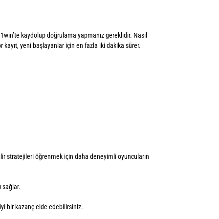
 1win’te kaydolup doğrulama yapmanız gereklidir. Nasıl
ayıt, yeni başlayanlar için en fazla iki dakika sürer.
ilir stratejileri öğrenmek için daha deneyimli oyuncuların
 sağlar.
yi bir kazanç elde edebilirsiniz.