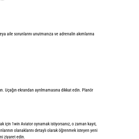
veya aile sorunlarını unutmanıza ve adrenalin akımlarına
sın. Uçağın ekrandan ayrılmamasına dikkat edin. Planör
ak için 1win Aviator oynamak istiyorsanız, o zaman kayıt,
larının olanaklarını detaylı olarak öğrenmek isteyen yeni
i ziyaret edin.