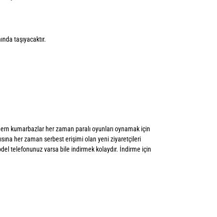
ında taşıyacaktır.
dern kumarbazlar her zaman paralı oyunları oynamak için
ısına her zaman serbest erişimi olan yeni ziyaretçileri
el telefonunuz varsa bile indirmek kolaydır. İndirme için