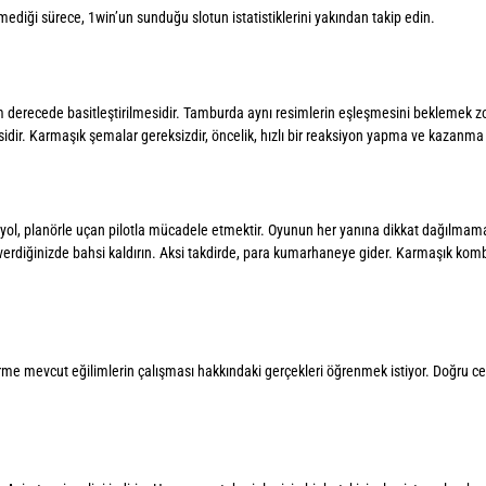
mediği sürece, 1win’un sunduğu slotun istatistiklerini yakından takip edin.
 derecede basitleştirilmesidir. Tamburda aynı resimlerin eşleşmesini beklemek zoru
dir. Karmaşık şemalar gereksizdir, öncelik, hızlı bir reaksiyon yapma ve kazanma ş
li yol, planörle uçan pilotla mücadele etmektir. Oyunun her yanına dikkat dağılmam
rdiğinizde bahsi kaldırın. Aksi takdirde, para kumarhaneye gider. Karmaşık kombin
e mevcut eğilimlerin çalışması hakkındaki gerçekleri öğrenmek istiyor. Doğru cev