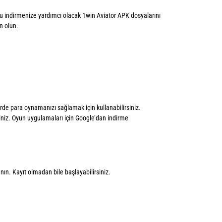
 indirmenize yardımcı olacak 1win Aviator APK dosyalarını
n olun.
rde para oynamanızı sağlamak için kullanabilirsiniz.
rsiniz. Oyun uygulamaları için Google’dan indirme
. Kayıt olmadan bile başlayabilirsiniz.