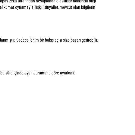
, yapay zekâ tarafından hesaplanan olasılıklar hakkında bilgi
l kumar oynamayla ilişkili sinyaller, mevcut olan bilgilerin
mıştır. Sadece lehim bir bakış açısı size başarı getirebilir.
ve bu süre içinde oyun durumuna göre ayarlanır.