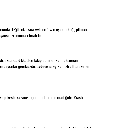
nda değilsiniz. Ana Aviator 1 win oyun taktiği, pilotun
ansınızı artırma olmalıdır.
alı, ekranda dikkatlice takip edilmeli ve maksimum
asyonlar gereksizdir, sadece sezgi ve hızlı el hareketleri
ap, kesin kazanç algoritmalarının olmadığıdır. Krash