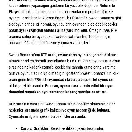
kadar ödeme yapacağını gösteren bir yüzdelik değerdir.
Return to
Player
olarak da bilinen bu oran, slot oyunlarının popülerliğini ve
oyuncu tercihlerini etkileyen önemli bir faktördür. Sweet Bonanza gibi
slot oyunlarında RTP oranı, oyuncuların oyundan elde edebilecekleri
potansiyel kazançları anlamalarına yardımcı olur. Örneğin, %96 RTP
oranına sahip bir oyun, uzun vadede yatırılan her 100 birim için
ortalama 96 birim geri ödeme yapmayı vaat eder.
Sweet Bonanza’nın RTP oranı, oyuncuların oyunu seçerken dikkate
alması gereken önemli unsurlardan biridir. Bu oran, oyuncuların oyun
sırasında ne kadar kazanabileceklerini tahmin etmelerine yardımcı
olur ve oyunun adil olup olmadığını gösterir. Sweet Bonanza’nın RTP
oranı genellikle %96.51 civarındadır ki bu da birçok slot oyunu için
oldukça iyi bir orandır.
Bu oran, oyunculara tatmin edici bir oyun
deneyimi sunarken aynı zamanda kazanç şanslarını artırır.
RTP oranının yanı sıra Sweet Bonanza’nın popüler olmasının diğer
nedenleri arasında grafik kalitesi ve oyun mekaniği de bulunur.
Oyuncuların ilgisini çeken bu özellikler arasında:
Çarpıcı Grafikler:
Renkli ve dikkat çekici tasarımlar.