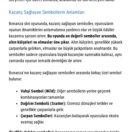
Kazanç Sağlayan Sembollerin Anlamları
Bonanza slot oyununda, kazanç sağlayan semboller, oyuncuların
oyunun dinamiklerini anlamalarına yardımcı olur ve büyük ödüller
kazanma şansını artırır.
Bu oyunda en değerli semboller arasında,
altın külçeleri ve elmaslar öne çıkar.
Altın külçeleri, genellikle yüksek
çarpanlarla gelirken, elmaslar ise büyük jackpotların anahtarıdır. Bu
semboller sadece oyunculara büyük kazançlar sunmakla kalmaz, aynı
zamanda oyunun tematik derinliğini de artırır.
Bonanza’nın kazanç sağlayan sembolleri arasında birkaç özel sembol
bulunur:
Vahşi Sembol (Wild):
Diğer sembollerin yerine geçerek
kombinasyonları tamamlar.
Dağılım Sembolü (Scatter):
Ücretsiz dönüşleri tetikler ve
genellikle çarpanlarla gelir.
Çarpan Sembolleri:
Kazançları katlayarak oyunculara ekstra
avantaj sağlar.