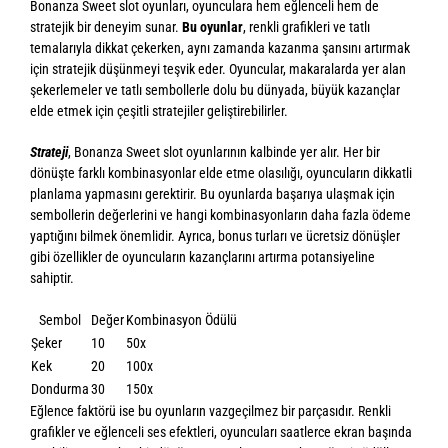
Bonanza Sweet slot oyunları, oyunculara hem eğlenceli hem de
stratejik bir deneyim sunar.
Bu oyunlar
, renkli grafikleri ve tatlı
temalarıyla dikkat çekerken, aynı zamanda kazanma şansını artırmak
için stratejik düşünmeyi teşvik eder. Oyuncular, makaralarda yer alan
şekerlemeler ve tatlı sembollerle dolu bu dünyada, büyük kazançlar
elde etmek için çeşitli stratejiler geliştirebilirler.
Strateji
, Bonanza Sweet slot oyunlarının kalbinde yer alır. Her bir
dönüşte farklı kombinasyonlar elde etme olasılığı, oyuncuların dikkatli
planlama yapmasını gerektirir. Bu oyunlarda başarıya ulaşmak için
sembollerin değerlerini ve hangi kombinasyonların daha fazla ödeme
yaptığını bilmek önemlidir. Ayrıca, bonus turları ve ücretsiz dönüşler
gibi özellikler de oyuncuların kazançlarını artırma potansiyeline
sahiptir.
Sembol
Değer
Kombinasyon Ödülü
Şeker
10
50x
Kek
20
100x
Dondurma
30
150x
Eğlence faktörü ise bu oyunların vazgeçilmez bir parçasıdır. Renkli
grafikler ve eğlenceli ses efektleri, oyuncuları saatlerce ekran başında