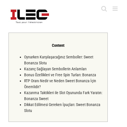
Passer
au
contenu
Content
Oynarken Karşılaşacağınız Semboller: Sweet
Bonanza Slotu
Kazanç Sağlayan Sembollerin Anlamları
Bonus Özellikleri ve Free Spin Turları: Bonanza
RTP Oranı Nedir ve Neden Sweet Bonanza İçin
Önemlidir?
Kazanma Taktikleri ile Slot Oyununda Fark Yaratın:
Bonanza Sweet
Dikkat Edilmesi Gereken İpuçları: Sweet Bonanza
Slotu