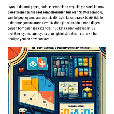
Oyunun dinamik yapısı, sadece sembollerin çeşitliliğiyle sınırlı kalmaz.
Sweet Bonanza’nın özel sembollerinden biri olan
Scatter sembolü,
yani lolipop, oyunculara ücretsiz dönüşler kazandırarak büyük ödüller
elde etme şansını artırır. Ücretsiz dönüşler sırasında ekrana düşen
çarpan bombaları ise kazançları 100 kata kadar katlayabilir. Bu
özellikler, oyuncuların oyuna olan ilgisini sürekli canlı tutar ve her
dönüşte yeni bir heyecan yaratır.