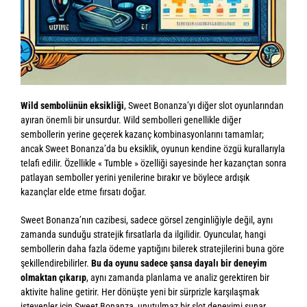
Wild sembolünün eksikliği
, Sweet Bonanza’yı diğer slot oyunlarından
ayıran önemli bir unsurdur. Wild sembolleri genellikle diğer
sembollerin yerine geçerek kazanç kombinasyonlarını tamamlar;
ancak Sweet Bonanza’da bu eksiklik, oyunun kendine özgü kurallarıyla
telafi edilir. Özellikle « Tumble » özelliği sayesinde her kazançtan sonra
patlayan semboller yerini yenilerine bırakır ve böylece ardışık
kazançlar elde etme fırsatı doğar.
Sweet Bonanza’nın cazibesi, sadece görsel zenginliğiyle değil, aynı
zamanda sunduğu stratejik fırsatlarla da ilgilidir. Oyuncular, hangi
sembollerin daha fazla ödeme yaptığını bilerek stratejilerini buna göre
şekillendirebilirler.
Bu da oyunu sadece şansa dayalı bir deneyim
olmaktan çıkarıp
, aynı zamanda planlama ve analiz gerektiren bir
aktivite haline getirir. Her dönüşte yeni bir sürprizle karşılaşmak
isteyenler için Sweet Bonanza, unutulmaz bir slot deneyimi sunar.