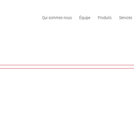
Qui sommes-nous
Équipe
Produits
Services