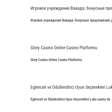
Игровое учреждение Вавада: бонусные пр
Игровое учреждение Вавада: бонусные предложения, 
Glory Casino Online Casino Platformu
Glory Casino Online Casino Platformu
Eglenceli ve Ödullendirici Oyun Seçenekleri Luk
Eglenceli ve Ödullendirici Oyun Seçenekleri Luks casino ile