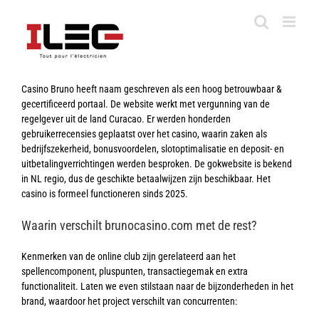
Passer
au
contenu
Casino Bruno heeft naam geschreven als een hoog betrouwbaar &
gecertificeerd portaal. De website werkt met vergunning van de
regelgever uit de land Curacao. Er werden honderden
gebruikerrecensies geplaatst over het casino, waarin zaken als
bedrijfszekerheid, bonusvoordelen, slotoptimalisatie en deposit- en
uitbetalingverrichtingen werden besproken. De gokwebsite is bekend
in NL regio, dus de geschikte betaalwijzen zijn beschikbaar. Het
casino is formeel functioneren sinds 2025.
Waarin verschilt brunocasino.com met de rest?
Kenmerken van de online club zijn gerelateerd aan het
spellencomponent, pluspunten, transactiegemak en extra
functionaliteit. Laten we even stilstaan naar de bijzonderheden in het
brand, waardoor het project verschilt van concurrenten: