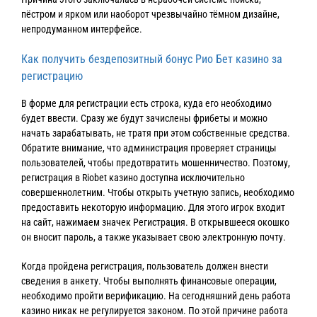
пёстром и ярком или наоборот чрезвычайно тёмном дизайне,
непродуманном интерфейсе.
Как получить бездепозитный бонус Рио Бет казино за
регистрацию
В форме для регистрации есть строка, куда его необходимо
будет ввести. Сразу же будут зачислены фрибеты и можно
начать зарабатывать, не тратя при этом собственные средства.
Обратите внимание, что администрация проверяет страницы
пользователей, чтобы предотвратить мошенничество. Поэтому,
регистрация в Riobet казино доступна исключительно
совершеннолетним. Чтобы открыть учетную запись, необходимо
предоставить некоторую информацию. Для этого игрок входит
на сайт, нажимаем значек Регистрация. В открывшееся окошко
он вносит пароль, а также указывает свою электронную почту.
Когда пройдена регистрация, пользователь должен внести
сведения в анкету. Чтобы выполнять финансовые операции,
необходимо пройти верификацию. На сегодняшний день работа
казино никак не регулируется законом. По этой причине работа