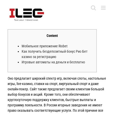
Passer
au
contenu
Content
Мобильное приложение Riobet
Как получить бездепозитный бонус Рио Бет
казино за регистрацию
Игровые автоматы на деньги и бесплатно
Оно предлагает широкий спектр игр, включая слоты, настольные
игры, live-казино, ставки на спорт, виртуальный спорт и даже
онлайн-покер. Сайт также предлагает своим клиентам большой
выбор бонусов и акций. Кроме того, они обеспечивают
круглосуточную поддержку клиентов, быстрые выплаты и
программу лояльности. В России игорные заведения не имеют
право оказывать соответствующие услуги. По этой причине все