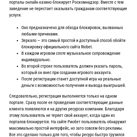
порталы онлайн казино блокирует Роскомнадзор. Вместе с тем
заведение не перестает оказывать гражданам соответствующие
услуги.
Оно предназначено для обхода блокировок, вызванных
любыми причинами.
Зеркало — это самый простой и доступный способ обойти
блокировку официального сайта Riobet.
В каждом игровом слоте музыкальное сопровождение
индивидуально.
Во второй строке пользователь должен указать пароль,
который он внес при создании игрового аккаунта.
После регистрации станет доступной игра на реальные
деньги с возможностью получения и вывода выигрышей.
Следовательно, регистрация выполняется только на одном
портале. Сразу после ее проведения соответствующие данные
клиента появляются и на других ресурсах компании. Благодаря
этому пользователь не теряет свой аккаунт, когда один из
порталов блокируется. На сайте Риобет пользователь обнаружит
максимально простой интерфейс, но зато совсем без рекламы.
Все это сделано только для того, чтобы ресурс быстро грузился