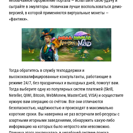
необычайное оформление портала — испытайте свою удачу и
сыграйте в эмуляторы. Новичкам лучше воспользоваться демо-
версией, в которой применяются виртуальные монеты —
«фантики».
Тогда обратитесь в службу техподдержки и
высококвалифицированные консультанты, работающие в
режиме 24/7, без праздничных и выходных дней, помогут вам.
Тогда выберите одну из популярных систем платежей (Skrill,
Neteller, QIWI, Bitcoin, WebMonew, MasterCard, VISA) и осуществите
нужную вам операцию со счётом. Все они отличаются
безопасностью, надёжностью и происходят в максимально
короткие сроки. Вы наверняка не раз встречали веб-ресурсы с
азартными игорными заведениями, обнаружить какую-либо
информацию на которых было непросто или невозможно.
Причина этого заключалась в нерабочей системе поиска,