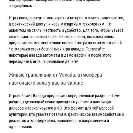
защищённым.
Игры вавада предлагают игрокам не просто список видеослотов,
а фактический доступ к новым азартным технологиям — с
акцентом на стиль, честность и удобство. Для того, чтобы vavada
слоты смогли показать разные свои плюсы, пользователям
предлагается множественное количество разных возможностей.
Чего только стоит бесплатная игра вавада. Тестируйте
некоторые вавада автоматы в демо версии, а после этого
переходите к игре на реальные деньги!
Живые трансляции от Vavada: атмосфера
настоящего зала у вас на экране
Игровой сайт Вавада предлагает определённый раздел — Live-
раздел, где каждый сеанс проходит с участием настоящих
дилеров и транслируется в HD. Это формат для той целевой
аудитории, кто уважает реализм, фактическое взаимодействие и
реальную атмосферу зала, наполненного напряжением и
адреналином.