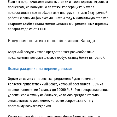
Если вы предпочитаете ставить ставки и наслаждаться игровым
процессом, не волнуясь о платёжных операциях, Vavada
предоставляет все необходимые инструменты для безупречной
работы с вашими финансами. В этом году минимальную ставку в
азартном клубе вавада можно сделать в определённых игровых
аппаратах даже от 1 USD.
Бонусная политика в онлайн-казино Вавада
Азартный ресурс Vavada предоставляет разнообразные
предложения, которые делают любую ставку более выгодной.
Вознаграждение на первый депозит
Одним из самых интересных предложений для новичков
является приветственный бонус, который составляет 100% на
первое пополнение баланса до 50000 RUB. Это прекрасная опция
удвоить свою сумму на балансе, но важно предварительно
ознакомиться с условиями, которые сопровождают эту
программу вознаграждения.
Когда депозит будет подтвержден, бонус будет зачислен, и