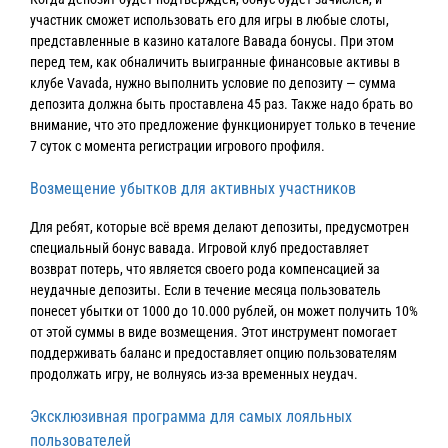
участник сможет использовать его для игры в любые слоты,
представленные в казино каталоге Вавада бонусы. При этом
перед тем, как обналичить выигранные финансовые активы в
клубе Vavada, нужно выполнить условие по депозиту — сумма
депозита должна быть проставлена 45 раз. Также надо брать во
внимание, что это предложение функционирует только в течение
7 суток с момента регистрации игрового профиля.
Возмещение убытков для активных участников
Для ребят, которые всё время делают депозиты, предусмотрен
специальный бонус вавада. Игровой клуб предоставляет
возврат потерь, что является своего рода компенсацией за
неудачные депозиты. Если в течение месяца пользователь
понесет убытки от 1000 до 10.000 рублей, он может получить 10%
от этой суммы в виде возмещения. Этот инструмент помогает
поддерживать баланс и предоставляет опцию пользователям
продолжать игру, не волнуясь из-за временных неудач.
Эксклюзивная программа для самых лояльных
пользователей