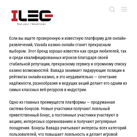
Passer
au
contenu
Если вы ищете проверенную и известную платформу для онлайн-
развлечений, Vavada казино онлайн станет прекрасным
выбором. Этот бренд хорошо известен как среди любителей, так
и среди квалифицированных игроков благодаря своей
стабильной репутации, прекрасному сервису и огромному списку
казино возможностей. Вавада занимает лидирующие позиции в
рейтингах онлайн-казино, и это неудивительно — сочетание
надёжности, разнообразия и ведущих акций делает его одним из
самых классных веб-ресурсов в индустрии.
Одно из главных преимуществ платформы — продуманная
система бонусов. Новые участники получают лояльный
приветственный бонус, а постоянные участники участвуют в
акциях, интересных соревнованиях и получают регулярные
поощрения. Бонусы Вавада учитывают интересы всех категорий
пользователей, что повышает лояльность и делает игровой