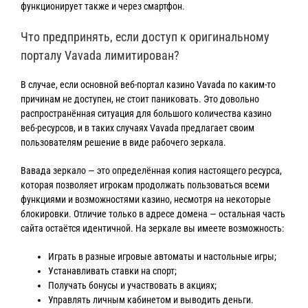
функционирует также и через смартфон.
Что предпринять, если доступ к оригинальному
порталу Vavada лимитирован?
В случае, если основной веб-портал казино Vavada по каким-то
причинам не доступен, не стоит паниковать. Это довольно
распространённая ситуация для большого количества казино
веб-ресурсов, и в таких случаях Vavada предлагает своим
пользователям решение в виде рабочего зеркала.
Вавада зеркало — это определённая копия настоящего ресурса,
которая позволяет игрокам продолжать пользоваться всеми
функциями и возможностями казино, несмотря на некоторые
блокировки. Отличие только в адресе домена — остальная часть
сайта остаётся идентичной. На зеркале вы имеете возможность:
Играть в разные игровые автоматы и настольные игры;
Устанавливать ставки на спорт;
Получать бонусы и участвовать в акциях;
Управлять личным кабинетом и выводить деньги.