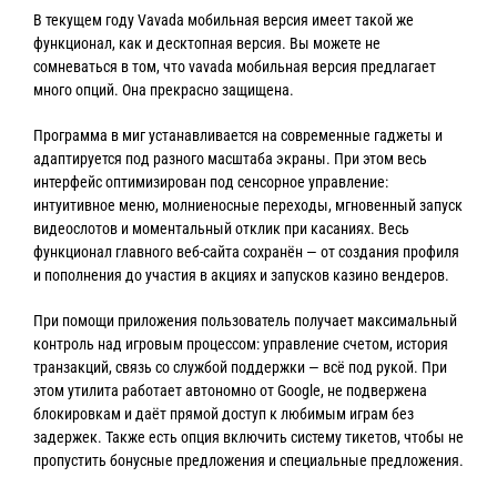
В текущем году Vavada мобильная версия имеет такой же
функционал, как и десктопная версия. Вы можете не
сомневаться в том, что vavada мобильная версия предлагает
много опций. Она прекрасно защищена.
Программа в миг устанавливается на современные гаджеты и
адаптируется под разного масштаба экраны. При этом весь
интерфейс оптимизирован под сенсорное управление:
интуитивное меню, молниеносные переходы, мгновенный запуск
видеослотов и моментальный отклик при касаниях. Весь
функционал главного веб-сайта сохранён — от создания профиля
и пополнения до участия в акциях и запусков казино вендеров.
При помощи приложения пользователь получает максимальный
контроль над игровым процессом: управление счетом, история
транзакций, связь со службой поддержки — всё под рукой. При
этом утилита работает автономно от Google, не подвержена
блокировкам и даёт прямой доступ к любимым играм без
задержек. Также есть опция включить систему тикетов, чтобы не
пропустить бонусные предложения и специальные предложения.