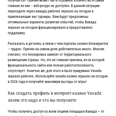
получается? Причин может быть огромное количество и самая
главная из них – веб-ресурс не доступен. В данной ситуации
переходите через вавада рабочее зеркало на сегодня в
привлекающие вас турниры. Вам будут предложены
оптимальные варианты развития событий, чтобы Вавада
зеркало на сегодня функционировало и предоставляло
поддержку.
Рассказать в деталях, в связи с чем порталы казино блокируются
– трудно. Причин на самом деле действительно много. Многие
считают, что блокировка зависит от территориального
размещения страны. Но, это не главная причина, из-за которой
функциональность сайта или полная работоспособность
отсутствует. Конечно же, для этого и было придумано Vavada
зеркало рабочее. Используйте vavada казино зеркало на сегодня
в 2026 году и получайте максимум выгоды от игры!
Как создать профиль в интернет-казино Vavada:
зачем это надо и что вы получаете
Чтобы получить доступ ко всем опциям площадки Вавада — от