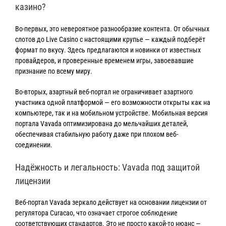
казино?
Во-первых, это невероятное разнообразие контента. От обычных
слотов до Live Casino с настоящими крупье — каждый подберёт
формат по вкусу. Здесь предлагаются и новинки от известных
провайдеров, и проверенные временем игры, завоевавшие
признание по всему миру.
Во-вторых, азартный веб-портал не ограничивает азартного
участника одной платформой — его возможности открыты как на
компьютере, так и на мобильном устройстве. Мобильная версия
портала Vavada оптимизирована до мельчайших деталей,
обеспечивая стабильную работу даже при плохом веб-
соединении.
Надёжность и легальность: Vavada под защитой
лицензии
Веб-портал Vavada зеркало действует на основании лицензии от
регулятора Curacao, что означает строгое соблюдение
соответствующих стандартов. Это не просто какой-то нюанс —