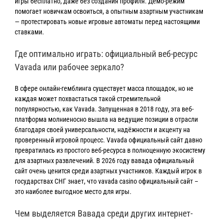
игры бесплатно, даже без создания профиля. Демо-режим
помогает новичкам освоиться, а опытным азартным участникам
— протестировать новые игровые автоматы перед настоящими
ставками.
Где оптимально играть: официальный веб-ресурс
Vavada или рабочее зеркало?
В сфере онлайн-гемблинга существует масса площадок, но не
каждая может похвастаться такой стремительной
популярностью, как Vavada. Запущенная в 2018 году, эта веб-
платформа молниеносно вышла на ведущие позиции в отрасли
благодаря своей универсальности, надёжности и акценту на
проверенный игровой процесс. Vavada официальный сайт давно
превратилась из простого веб-ресурса в полноценную экосистему
для азартных развлечений. В 2026 году вавада официальный
сайт очень ценится среди азартных участников. Каждый игрок в
государствах СНГ знает, что vavada casino официальный сайт –
это наиболее выгодное место для игры.
Чем выделяется Вавада среди других интернет-