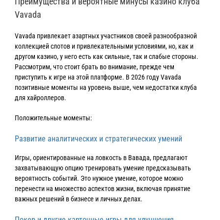
Преимущества и вероятные минусы казино клуба
Vavada
Vavada привлекает азартных участников своей разнообразной
коллекцией слотов и привлекательными условиями, но, как и
другом казино, у него есть как сильные, так и слабые стороны.
Рассмотрим, что стоит брать во внимание, прежде чем
приступить к игре на этой платформе. В 2026 году Vavada
позитивные моменты на уровень выше, чем недостатки клуба
для хайроллеров.
Положительные моменты:
Развитие аналитических и стратегических умений
Игры, ориентированные на ловкость в Вавада, предлагают
захватывающую опцию тренировать умение предсказывать
вероятность событий. Это нужное умение, которое можно
перенести на множество аспектов жизни, включая принятие
важных решений в бизнесе и личных делах.
Покер и другие карточные игры для улучшения